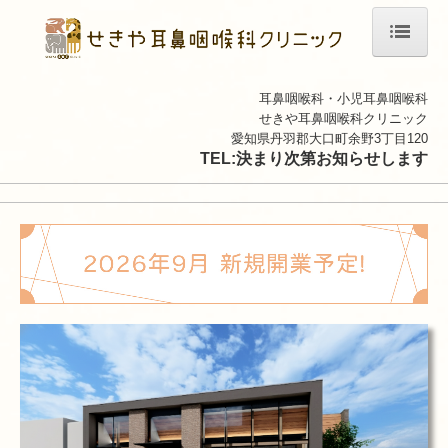
ホーム
耳鼻咽喉科・小児耳鼻咽喉科
せきや耳鼻咽喉科クリニック
院長紹介
愛知県丹羽郡大口町余野3丁目120
TEL:
決まり次第お知らせします
診療のご案内
鼻の疾患
耳の疾患
喉の疾患
花粉症・アレルギー
めまい・耳鳴り
施設・設備のご案内