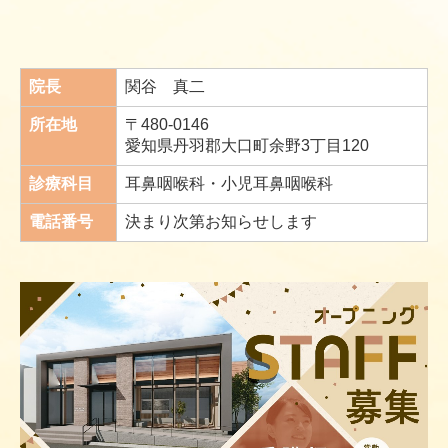
院長
関谷 真二
所在地
〒480-0146
愛知県丹羽郡大口町余野3丁目120
診療科目
耳鼻咽喉科・小児耳鼻咽喉科
電話番号
決まり次第お知らせします