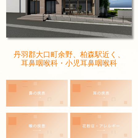
交通案内
スタッフ募集
丹羽郡大口町余野、柏森駅近く、
耳鼻咽喉科・小児耳鼻咽喉科